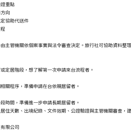
驗證重點
備方向
規定協助代送件
流程
仍由主管機關依個案事實與法令審查決定。旅行社可協助資料整
留或定居階段，想了解第一次申請來台流程者。
姻相關程序，準備申請在台依親居留者。
一段時間，準備進一步申請長期居留者。
及居住天數、出境紀錄、文件效期、公證驗證與主管機關審查，
社有限公司