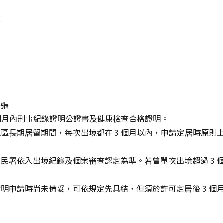
件
一張
 個月內刑事紀錄證明公證書及健康檢查合格證明。
區長期居留期間，每次出境都在 3 個月以內，申請定居時原則
民署依入出境紀錄及個案審查認定為準。若曾單次出境超過 3 
明申請時尚未備妥，可依規定先具結，但須於許可定居後 3 個