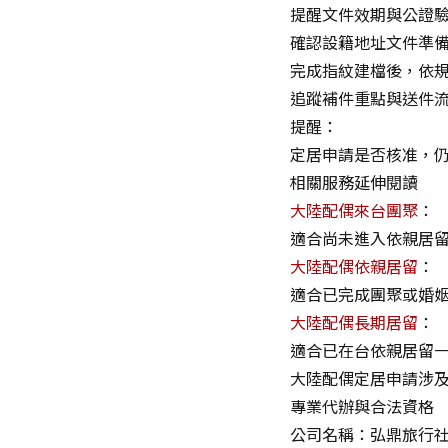
提醒文件效期與公證
確認設籍地址文件準
完成指紋建檔後，依
追蹤補件重點與送件
提醒：
定居申請是否核准，
相關服務延伸閱讀
大陸配偶來台團聚
：
適合尚未進入依親居
大陸配偶依親居留
：
適合已完成團聚或婚
大陸配偶長期居留
：
適合已在台依親居留
大陸配偶定居申請涉
專業代辦與合法資格
公司名稱：弘鼎旅行