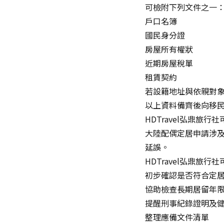
可檢附下列文件之一
戶口名簿
國民身分證
房屋所有權狀
近期房屋稅單
租賃契約
若設籍地址與依親對
以上資料備齊後向移
HDTravel弘鼎旅行
大陸配偶定居申請涉
延誤。
HDTravel弘鼎旅行
初步確認是否符合定
協助檢查長期居留年
提醒刑事紀錄證明及
整理應備文件清單