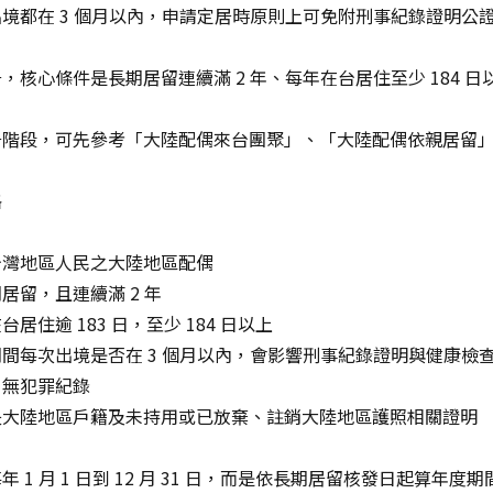
境都在 3 個月以內，申請定居時原則上可免附刑事紀錄證明公
，核心條件是長期居留連續滿 2 年、每年在台居住至少 184
。
居階段，可先參考「大陸配偶來台團聚」、「大陸配偶依親居留
格
台灣地區人民之大陸地區配偶
居留，且連續滿 2 年
住逾 183 日，至少 184 日以上
間每次出境是否在 3 個月以內，會影響刑事紀錄證明與健康檢
，無犯罪紀錄
失大陸地區戶籍及未持用或已放棄、註銷大陸地區護照相關證明
 1 月 1 日到 12 月 31 日，而是依長期居留核發日起算年