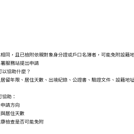
：
象相同，且已檢附依親對象身分證或戶口名簿者，可能免附設籍
民署服務站提出申請
社可以協助什麼？
及居留年限、居住天數、出境紀錄、公證書、驗證文件、設籍地
社可協助：
居申請方向
限與居住天數
健康檢查是否可能免附