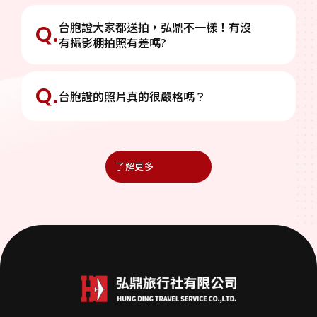
記!
內政部於 113 年9 月 19 日發布函釋，開放兩岸 同性伴侶
台胞證大家都送拍，弘鼎不一樣！有沒
Q.
在第三地完成結婚程序者，可以在台辦理結婚登記。
有攝影棚拍照有差嗎?
兩岸政策
Q.
台胞證的照片真的很嚴格嗎？
10.31
2025
了解更多
大陸地區人民來台定居必須放棄中國護照
修正「大陸地區人民在臺灣地區依親居留長期居留或定居
許可辦法」第30條、第31條條文 大陸地區人民在臺灣地
區依親居留長期居留或定居許可辦法（以下簡稱本辦法）
係依臺灣地區與大陸地區人民關係條例第十七條第九項規
定授權訂定，自82年2月8日訂定發布後，歷經15次修
辦證公告
正，最近一次修正發布日期為110年8月20日。
06.26
2025