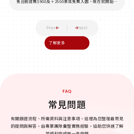
免台胞證費$900及＋2500景區免費入園，現在就開始規
劃你的大陸之旅，探索從未踏足的風景與文化吧！
辦證公告
10.01
2024
了解更多
首辦台胞證可以免費遊大陸1256個景點免門票
近日，大陸國務院台灣事務辦公室宣布了一項重要政策，
旨在促進兩岸交流，增進台灣同胞對大陸的了解和認識。
FAQ
兩岸政策
常見問題
06.27
2025
有關辦證流程、所需資料與注意事項，這裡為您整理最常見
大陸民航局 6/28起 禁止攜帶無3C標識行動電
的提問與解答，由專業團隊彙整實務經驗，協助您快速了解
源上機
並順利完成每一步申辦