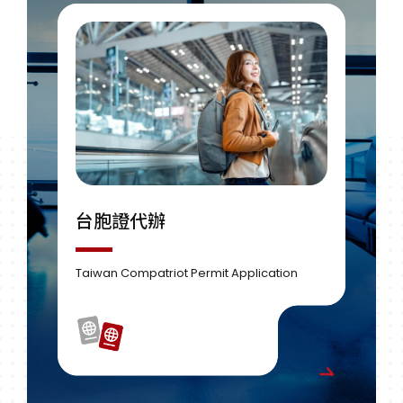
大陸人士來台
台胞證代辦
護照代辦
簽證申辦
旅行代辦
大陸
台胞
護照
簽證
旅行
Taiwan Entry Application for Mainland
Taiwan Compatriot Permit Application
Passport Application Assistance
Applying for the Visa
travel agency
Chinese Residents
Taiwan
Taiwan
Passpo
Applyi
travel
Chines
首來
由專
不論
提供
弘鼎
件、
寫資
照不
各大
證，