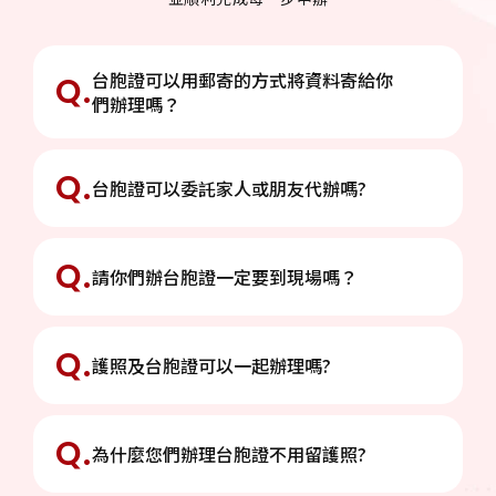
自2025年6月28日起，禁止所有旅客攜帶沒有3C標識或
3C標識不清晰、被召回型號或批次的行動電源乘坐大陸
境內航班。
台胞證可以用郵寄的方式將資料寄給你
Q.
們辦理嗎？
兩岸政策
03.20
2025
Q.
台胞證可以委託家人或朋友代辦嗎?
中國出入境管理局2025年3月20日起實施兩項
便利香港、澳門、台灣居民在大陸生活發展新
Q.
措施
台灣旅客近期最愛的自由行城市之一——廈門，不僅交通
請你們辦台胞證一定要到現場嗎？
便利、美食豐富，還可憑台胞證參加當地文化活動。弘鼎
為您整理實用行程建議，讓您輕鬆暢遊
Q.
護照及台胞證可以一起辦理嗎?
兩岸政策
09.24
2024
Q.
為什麼您們辦理台胞證不用留護照?
開放於第三地結婚之兩岸同性伴侶辦理結婚登