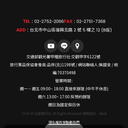
2026台胞證大優惠
【2025最新】台灣「首來族」赴中國旅遊享雙重優惠！
TEL
02-2752-2066
FAX
02-2751-7368
：
：
免台胞證費$900及＋2500景區免費入園，現在就開始規
劃你的大陸之旅，探索從未踏足的風景與文化吧！
ADD
台北市中山區復興北路 2 號 5 樓之 12 (B座)
：
辦證公告
10.01
交通部觀光署甲種旅行社:交觀甲字6122號
2024
旅行業品保協會會員:品保(北)1198號 / 網站聯絡人:吳國安 / 統
編:70370498
首辦台胞證可以免費遊大陸1256個景點免門票
營業時間 :
近日，大陸國務院台灣事務辦公室宣布了一項重要政策，
週一 ~ 週五 09:00~ 18:00 直接來辦理 (中午不休息)
旨在促進兩岸交流，增進台灣同胞對大陸的了解和認識。
週六 13:00~ 17:00 採預約辦理
週日及國定假日休
兩岸政策
2026
©
弘鼎旅行社
All Rights Reserved.
網頁設計
-
iBest
06.27
隱私權政策
聯絡我們
2025