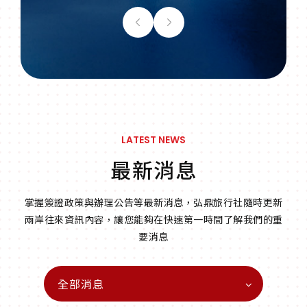
拍照
速完
辦，
需求
親居
兩岸政策
成真便
申辦
程更
程更
流等
03.20
名合
讓您
優惠
2025
日期
中國出入境管理局2025年3月20日起實施兩項
適行
便利香港、澳門、台灣居民在大陸生活發展新
措施
台灣旅客近期最愛的自由行城市之一——廈門，不僅交通
便利、美食豐富，還可憑台胞證參加當地文化活動。弘鼎
LATEST NEWS
為您整理實用行程建議，讓您輕鬆暢遊
最新消息
兩岸政策
09.24
掌握簽證政策與辦理公告等最新消息，弘鼎旅行社隨時更新
2024
兩岸往來資訊內容，讓您能夠在快速第一時間了解我們的重
要消息
開放於第三地結婚之兩岸同性伴侶辦理結婚登
記!
內政部於 113 年9 月 19 日發布函釋，開放兩岸 同性伴侶
全部消息
在第三地完成結婚程序者，可以在台辦理結婚登記。