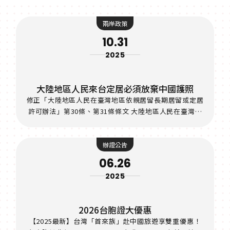
兩岸政策
10.31
2025
大陸地區人民來台定居必須放棄中國護照
修正「大陸地區人民在臺灣地區依親居留長期居留或定居
許可辦法」第30條、第31條條文 大陸地區人民在臺灣地
區依親居留長期居留或定居許可辦法（以下簡稱本辦法）
係依臺灣地區與大陸地區人民關係條例第十七條第九項規
定授權訂定，自82年2月8日訂定發布後，歷經15次修
辦證公告
正，最近一次修正發布日期為110年8月20日。
06.26
2025
2026台胞證大優惠
【2025最新】台灣「首來族」赴中國旅遊享雙重優惠！