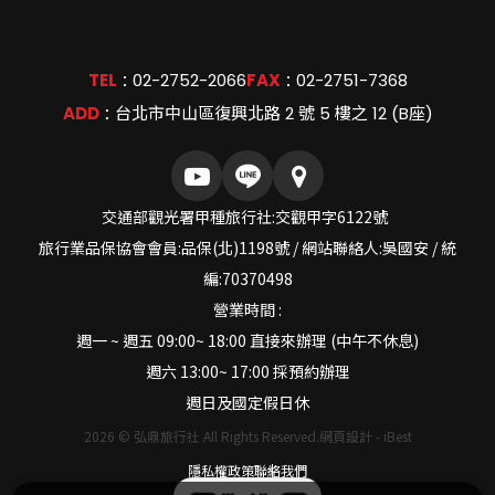
TEL
02-2752-2066
FAX
02-2751-7368
：
：
ADD
台北市中山區復興北路 2 號 5 樓之 12 (B座)
：
交通部觀光署甲種旅行社:交觀甲字6122號
旅行業品保協會會員:品保(北)1198號 / 網站聯絡人:吳國安 / 統
編:70370498
營業時間 :
週一 ~ 週五 09:00~ 18:00 直接來辦理 (中午不休息)
週六 13:00~ 17:00 採預約辦理
週日及國定假日休
2026
©
弘鼎旅行社
All Rights Reserved.
網頁設計
-
iBest
隱私權政策
聯絡我們