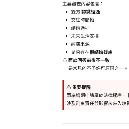
主要審查內容包含：
雙方
認識經過
交往時間軸
結婚過程
未來生活安排
經濟來源
是否存在
假結婚疑慮
⚠️
面談回答前後不一致
是常見的不予許可原因之一。
⚠️ 重要提醒
兩岸婚姻申請屬於法律程序，
涉及刑事責任並影響未來入境