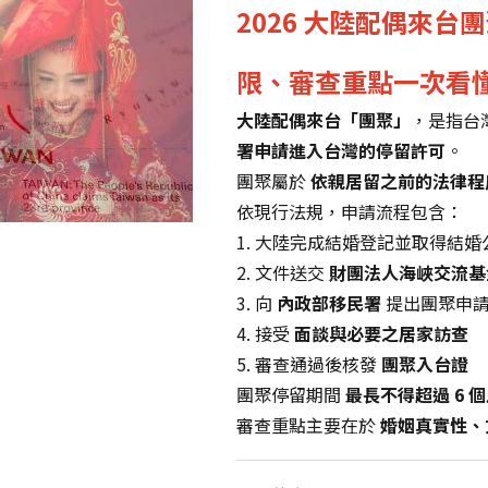
2026 大陸配偶來
限、審查重點一次看
大陸配偶來台「團聚」
，是指台
署申請進入台灣的停留許可
。
團聚屬於
依親居留之前的法律程
依現行法規，申請流程包含：
1. 大陸完成結婚登記並取得結婚
2. 文件送交
財團法人海峽交流基
3. 向
內政部移民署
提出團聚申
4. 接受
面談與必要之居家訪查
5. 審查通過後核發
團聚入台證
團聚停留期間
最長不得超過 6 
審查重點主要在於
婚姻真實性、