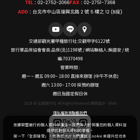
TEL
02-2752-2066
FAX
02-2751-7368
：
：
ADD
台北市中山區復興北路 2 號 5 樓之 12 (B座)
：
交通部觀光署甲種旅行社:交觀甲字6122號
旅行業品保協會會員:品保(北)1198號 / 網站聯絡人:吳國安 / 統
編:70370498
營業時間 :
週一 ~ 週五 09:00~ 18:00 直接來辦理 (中午不休息)
週六 13:00~ 17:00 採預約辦理
週日及國定假日休
2026
©
弘鼎旅行社
All Rights Reserved.
網頁設計
-
iBest
隱私權政策
聯絡我們
依據歐盟施行的個人資料保護法，我們致力於保護您的個人資料並
提供您對個人資料的掌握。
按一下「全部接受」，代表您允許我們置放 Cookie 來提升您在本