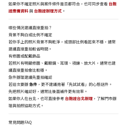
如果你不確定照片與案件條件是否都符合，也可同步查看
台胞
證應備資料
與
台胞證辦理方式
。
哪些情況建議直接重拍？
背景不夠白或比例不確定
若你手上的照片背景不夠乾淨，或頭部比例看起來不穩，通常
建議直接重拍較省時間。
有修圖或配戴飾品
若照片有明顯修圖、戴眼鏡、耳環、項鍊、放大片，通常也建
議直接重拍會比較穩。
急件辦理建議先重拍確認
若這次要辦
急件
，更不建議抱著「先試試看」的心態送件。
先把照片確認好，通常比後面補件更有效率。
如果你人在台北，也可直接參考
台胞證台北辦理
，了解門市辦
理與拍照協助方式。
常見問題FAQ