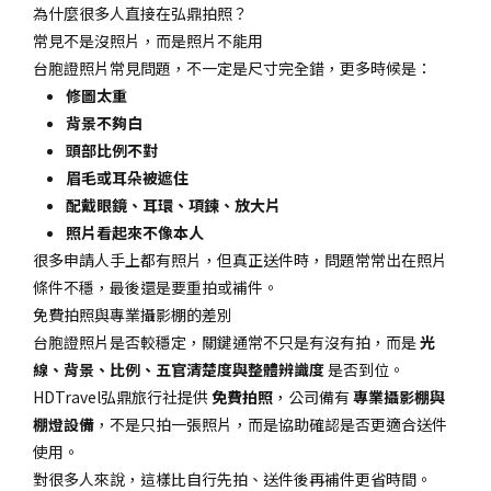
為什麼很多人直接在弘鼎拍照？
常見不是沒照片，而是照片不能用
台胞證照片常見問題，不一定是尺寸完全錯，更多時候是：
修圖太重
背景不夠白
頭部比例不對
眉毛或耳朵被遮住
配戴眼鏡、耳環、項鍊、放大片
照片看起來不像本人
很多申請人手上都有照片，但真正送件時，問題常常出在照片
條件不穩，最後還是要重拍或補件。
免費拍照與專業攝影棚的差別
台胞證照片是否較穩定，關鍵通常不只是有沒有拍，而是
光
線、背景、比例、五官清楚度與整體辨識度
是否到位。
HDTravel弘鼎旅行社提供
免費拍照
，公司備有
專業攝影棚與
棚燈設備
，不是只拍一張照片，而是協助確認是否更適合送件
使用。
對很多人來說，這樣比自行先拍、送件後再補件更省時間。