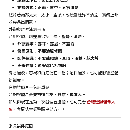
拍攝方式：正面、置中、五官清楚
照片若頭部太大、太小、歪頭，或臉部邊界不清楚，實務上都
較容易出問題。
外觀與穿著注意事項
台胞證照片應盡量保持自然、整齊、清楚。
外觀要求：露耳、露眉、不露齒
修圖原則：不要過度修圖
配件建議：不要戴眼鏡、耳環、項鍊、放大片
穿著建議：須穿深色系衣服
穿著過淺，容易和白底混在一起；配件過多，也可能影響整體
辨識度。
台胞證照片一句話重點
台胞證照片是要拍得合格、自然、像本人。
如果你現在是第一次辦理台胞證，也可先看
台胞證辦理懶人
包
，會更快掌握整體申辦方向。
常見補件原因