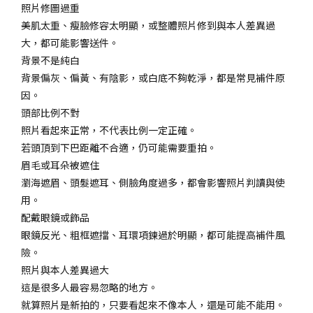
照片修圖過重
美肌太重、瘦臉修容太明顯，或整體照片修到與本人差異過
大，都可能影響送件。
背景不是純白
背景偏灰、偏黃、有陰影，或白底不夠乾淨，都是常見補件原
因。
頭部比例不對
照片看起來正常，不代表比例一定正確。
若頭頂到下巴距離不合適，仍可能需要重拍。
眉毛或耳朵被遮住
瀏海遮眉、頭髮遮耳、側臉角度過多，都會影響照片判讀與使
用。
配戴眼鏡或飾品
眼鏡反光、粗框遮擋、耳環項鍊過於明顯，都可能提高補件風
險。
照片與本人差異過大
這是很多人最容易忽略的地方。
就算照片是新拍的，只要看起來不像本人，還是可能不能用。