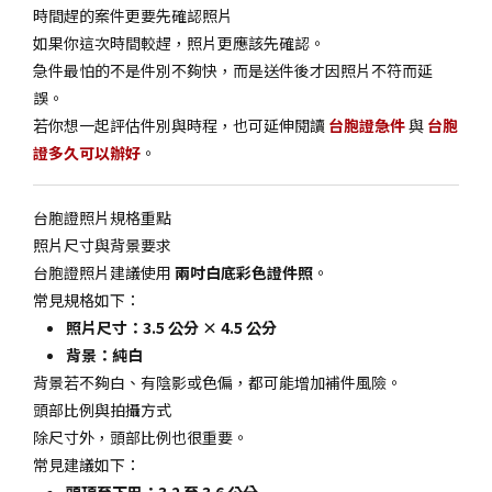
時間趕的案件更要先確認照片
如果你這次時間較趕，照片更應該先確認。
急件最怕的不是件別不夠快，而是送件後才因照片不符而延
誤。
若你想一起評估件別與時程，也可延伸閱讀
台胞證急件
與
台胞
證多久可以辦好
。
台胞證照片規格重點
照片尺寸與背景要求
台胞證照片建議使用
兩吋白底彩色證件照
。
常見規格如下：
照片尺寸：3.5 公分 × 4.5 公分
背景：純白
背景若不夠白、有陰影或色偏，都可能增加補件風險。
頭部比例與拍攝方式
除尺寸外，頭部比例也很重要。
常見建議如下：
頭頂至下巴：3.2 至 3.6 公分