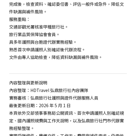
完成後，檢查資料、確認委任書、評估一般件或急件，降低文
件缺漏與補件風險。
服務重點：
交通部觀光署核准甲種旅行社。
旅行業品質保障協會會員。
具多年護照與台胞證代辦實務經驗。
熟悉首次申請護照人別確認後代辦流程。
文件由專人協助檢查，降低資料缺漏與補件風險。
內容整理與更新說明
內容整理：HDTravel 弘鼎旅行社內容團隊
實務審核：弘鼎旅行社護照與證件代辦服務人員
最後更新日期：2026 年 5 月 1 日
本頁依外交部領事事務局公開資訊、首次申請護照人別確認規
定、國內護照規費與工作天說明，以及弘鼎旅行社門市代辦實
務經驗整理。
實際受理條件、應備文件、工作天、費用與補件需求，仍需依