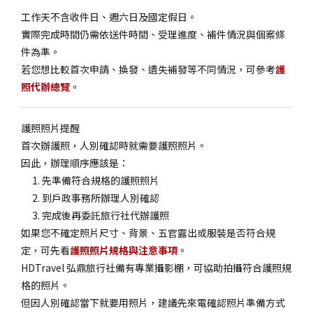
工作天不含收件日、週六日及國定假日。
實際完成時間仍需依送件時間、受理進度、補件情況與個案條
件為準。
若您想比較首次申請、換發、遺失補發等不同情況，可參考
護
照代辦總覽
。
護照照片提醒
首次辦護照，人別確認時就需要護照照片。
因此，辦理順序應該是：
先準備符合規格的護照照片
到戶政事務所辦理人別確認
完成後再委託旅行社代辦護照
如果您不確定照片尺寸、背景、五官露出或服裝是否符合規
定，可先看
護照照片規格與注意事項
。
HDTravel 弘鼎旅行社備有專業攝影棚，可協助拍攝符合護照規
格的照片。
但因人別確認當下就要用照片，建議先來電確認照片準備方式