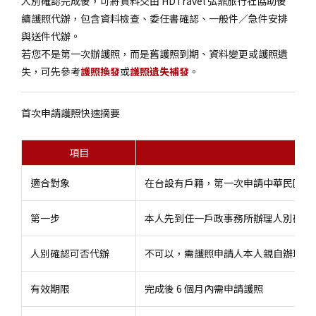
人別確認完成後，可將資料交由 HDTravel 弘鼎旅行社協助後
續護照代辦，包含資料檢查、委任書確認、一般件／急件安排
與送件代辦。
若您不是第一次辦護照，而是舊護照到期、資料變更或護照遺
失，可先參考
護照換發
或
護照遺失補發
。
首次申請護照快速摘要
項目
說明
適合對象
在台設有戶籍，第一次申請中華民國護
第一步
本人先到任一戶政事務所辦理人別確認
人別確認可否代辦
不可以，需護照申請人本人親自辦理
有效期限
完成後 6 個月內需申請護照