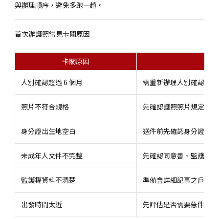
與辦理順序，避免多跑一趟。
首次辦護照常見卡關原因
卡關原因
建
人別確認超過 6 個月
需重新辦理人別確認
照片不符合規格
先確認護照照片規定
身分證出生地空白
送件前先確認身分證資料
未成年人文件不完整
先確認同意書、監護人與
監護權資料不清楚
準備含詳細記事之戶籍資
出發時間太近
先評估是否需要急件